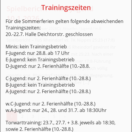
Trainingszeiten
Spielbericht – m.B-Jugend
10.1.2026
Für die Sommerferien gelten folgende abweichenden
Trainingszeiten:
Beitrags-Autor:
Beitrag veröffentlicht:
Beitrags-Kategorie:
Content
16. Januar 2026
Aktuelles
/
Jugend
/
m.B
20.-22.7. Halle Deichtorstr. geschlossen
Spielbericht – TuS Rheindorf vs. TK Nippes 25:23 (17:8)
Minis: kein Trainingsbetrieb
Die männliche B-Jugend des TuS Rheindorf gewinnt ihr
F-Jugend: nur 28.8. ab 17 Uhr
Heimspiel gegen den TK Nippes mit 25:23. Nach einer
E-Jugend: kein Trainingsbetrieb
sehr starken ersten Halbzeit und einer 17:8-Führung
D-Jugend: nur 2. Ferienhälfte (10.-28.8.
wurde die Partie in der zweiten Hälfte jedoch völlig
unnötig eng. Rheindorf startete gut in die Begegnung.
C-Jugend: nur 2. Ferienhälfte (10.-28.8.)
Offensiv wurden die Vorgaben sauber […]
B-Jugend: kein Trainingsbetrieb
: Spielbericht – m.B-Jugend 10.1.2026
Weiterlesen
A-Jugend: nur 2. Ferienhälfte (10.-28.8.)
w.C-Jugend: nur 2. Ferienhälfte (10.-28.8.)
w.A-Jugend: nur 24., 28. und 31.7. ab 18:30Uhr
Seitennummerierung der Beiträge
1
2
3
…
5
›
Zur nächsten Seite
Torwarttraining: 23.7., 27.7. + 3.8. jeweils ab 18:30,
sowie 2. Ferienhälfte (10.-28.8.)