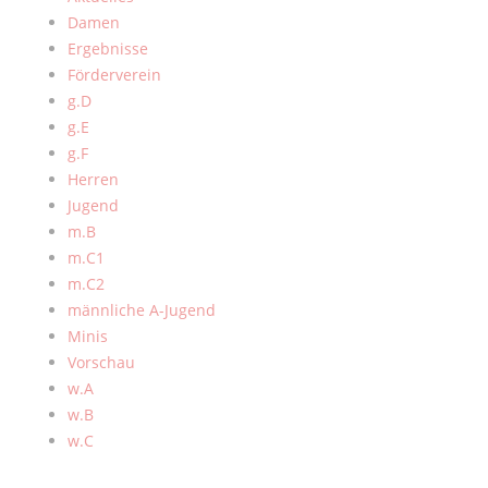
Damen
Ergebnisse
Förderverein
g.D
g.E
g.F
Herren
Jugend
m.B
m.C1
m.C2
männliche A-Jugend
Minis
Vorschau
w.A
w.B
w.C