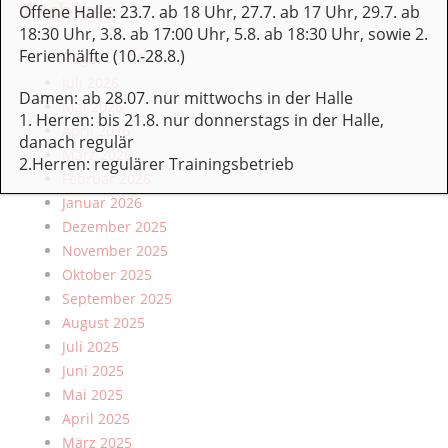
Archives
Offene Halle: 23.7. ab 18 Uhr, 27.7. ab 17 Uhr, 29.7. ab
18:30 Uhr, 3.8. ab 17:00 Uhr, 5.8. ab 18:30 Uhr, sowie 2.
Ferienhälfte (10.-28.8.)
August 2026
Juli 2026
Damen: ab 28.07. nur mittwochs in der Halle
Mai 2026
1. Herren: bis 21.8. nur donnerstags in der Halle,
April 2026
danach regulär
März 2026
2.Herren: regulärer Trainingsbetrieb
Februar 2026
Januar 2026
Dezember 2025
November 2025
Oktober 2025
September 2025
August 2025
Juli 2025
Juni 2025
Mai 2025
April 2025
März 2025