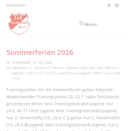
Zum Inhalt springen
0214/25891
Menü
Sommerferien 2026
Beitrags-Autor:
Beitrag veröffentlicht:
Handball
15. Juli 2026
Beitrags-Kategorie:
Aktuelles
/
1. Herren
/
2. Herren
/
Damen
/
g.D
/
g.E
/
g.F
/
Herren
/
Jugend
/
m.B
/
m.C1
/
m.C2
/
männliche A-Jugend
/
Minis
/
w.A
/
w.B
/
w.C
Trainingszeiten Für die Sommerferien gelten folgende
abweichenden Trainingszeiten:20.-22.7. Halle Deichtorstr.
geschlossen Minis: kein TrainingsbetriebF-Jugend: nur
28.8. ab 17 UhrE-Jugend: kein TrainingsbetriebD-Jugend:
nur 2. Ferienhälfte (10.-28.8. C-Jugend: nur 2. Ferienhälfte
(10.-28.8.)B-Jugend: kein TrainingsbetriebA-Jugend: nur 2.