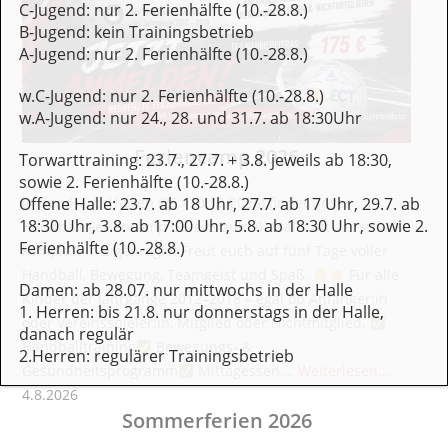
C-Jugend: nur 2. Ferienhälfte (10.-28.8.)
B-Jugend: kein Trainingsbetrieb
A-Jugend: nur 2. Ferienhälfte (10.-28.8.)
w.C-Jugend: nur 2. Ferienhälfte (10.-28.8.)
w.A-Jugend: nur 24., 28. und 31.7. ab 18:30Uhr
Feriencamp 2026
Torwarttraining: 23.7., 27.7. + 3.8. jeweils ab 18:30,
sowie 2. Ferienhälfte (10.-28.8.)
Offene Halle: 23.7. ab 18 Uhr, 27.7. ab 17 Uhr, 29.7. ab
In den Herbstferien (26.–30.10.2026) findet unser
18:30 Uhr, 3.8. ab 17:00 Uhr, 5.8. ab 18:30 Uhr, sowie 2.
Handball-Feriencamp bereits zum 6. Mal statt – erstmals
Ferienhälfte (10.-28.8.)
komplett in Eigenregie! Freut euch auf fünf Tage voller
Handball, Bewegung, Teamgeist und Spaß.
Für alle
Damen: ab 28.07. nur mittwochs in der Halle
Kinder der Jahrgänge 2012–2018 – egal ob Anfänger:in
1. Herren: bis 21.8. nur donnerstags in der Halle,
oder Vereinsspieler:in, Mitglied oder Nichtmitglied.
danach regulär
Handballtraining
Bewegungs- &
2.Herren: regulärer Trainingsbetrieb
Gesundheitsprogramm
Mittagessen,…
Weiterlesen….
4.8.2026
Sommerferien 2026