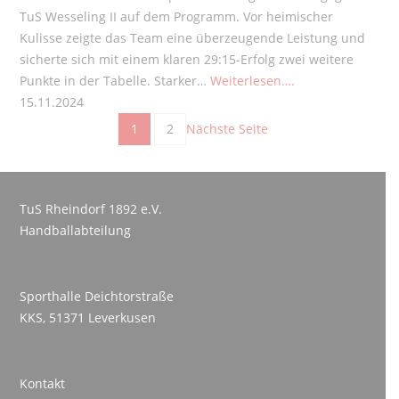
TuS Wesseling II auf dem Programm. Vor heimischer
Kulisse zeigte das Team eine überzeugende Leistung und
sicherte sich mit einem klaren 29:15-Erfolg zwei weitere
Punkte in der Tabelle. Starker…
Weiterlesen….
15.11.2024
1
2
Nächste Seite
TuS Rheindorf 1892 e.V.
Handballabteilung
Sporthalle Deichtorstraße
KKS, 51371 Leverkusen
Kontakt