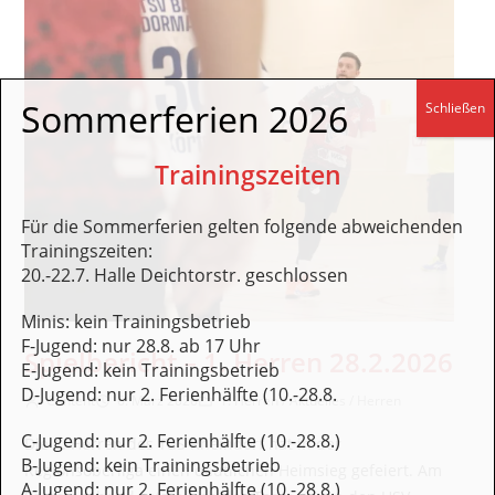
Sommerferien 2026
Schließen
Trainingszeiten
Für die Sommerferien gelten folgende abweichenden
Trainingszeiten:
20.-22.7. Halle Deichtorstr. geschlossen
Minis: kein Trainingsbetrieb
F-Jugend: nur 28.8. ab 17 Uhr
Spielbericht – 1. Herren 28.2.2026
E-Jugend: kein Trainingsbetrieb
D-Jugend: nur 2. Ferienhälfte (10.-28.8.
Beitrags-Autor:
Beitrag veröffentlicht:
Beitrags-Kategorie:
Content
6. März 2026
1. Herren
/
Aktuelles
/
Herren
C-Jugend: nur 2. Ferienhälfte (10.-28.8.)
Die 1. Herren des TuS Rheindorf hat in der
B-Jugend: kein Trainingsbetrieb
Regionsoberliga einen deutlichen Heimsieg gefeiert. Am
A-Jugend: nur 2. Ferienhälfte (10.-28.8.)