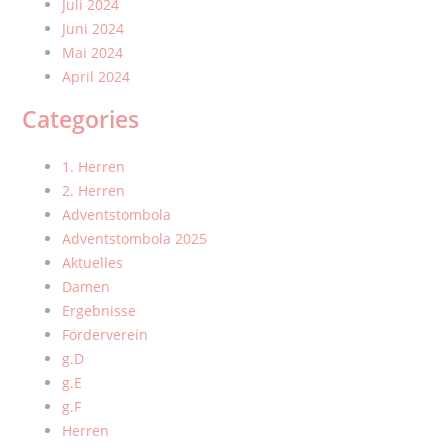
Juli 2024
Juni 2024
Mai 2024
April 2024
Categories
1. Herren
2. Herren
Adventstombola
Adventstombola 2025
Aktuelles
Damen
Ergebnisse
Förderverein
g.D
g.E
g.F
Herren