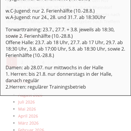
Samstagabend setzte sich das Team gegen den HSV
Frechen II souverän mit 39:27 (18:12) durch.Rheindorf
w.C-Jugend: nur 2. Ferienhälfte (10.-28.8.)
erwischte einen perfekten Start in die Partie. Bereits nach
w.A-Jugend: nur 24., 28. und 31.7. ab 18:30Uhr
dreieinhalb Minuten führten die Gastgeber nach Treffern
von Kevin Hardt und Thore Heldt mit 3:0. Auch […]
Torwarttraining: 23.7., 27.7. + 3.8. jeweils ab 18:30,
: Spielbericht – 1. Herren 28.2.2026
sowie 2. Ferienhälfte (10.-28.8.)
Weiterlesen
Offene Halle: 23.7. ab 18 Uhr, 27.7. ab 17 Uhr, 29.7. ab
18:30 Uhr, 3.8. ab 17:00 Uhr, 5.8. ab 18:30 Uhr, sowie 2.
Ferienhälfte (10.-28.8.)
Seitennummerierung der Beiträge
1
2
3
4
›
Zur nächsten Seite
Damen: ab 28.07. nur mittwochs in der Halle
1. Herren: bis 21.8. nur donnerstags in der Halle,
Archives
danach regulär
2.Herren: regulärer Trainingsbetrieb
August 2026
Juli 2026
Mai 2026
April 2026
März 2026
Februar 2026