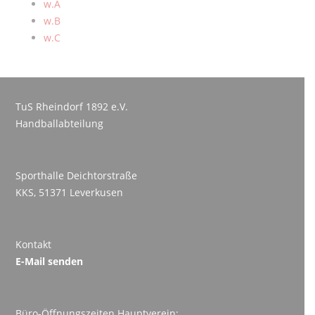
w.A
w.B
w.C
TuS Rheindorf 1892 e.V.
Handballabteilung
Sporthalle Deichtorstraße
KKS, 51371 Leverkusen
Kontakt
E-Mail senden
Büro-Öffnungszeiten Hauptverein: