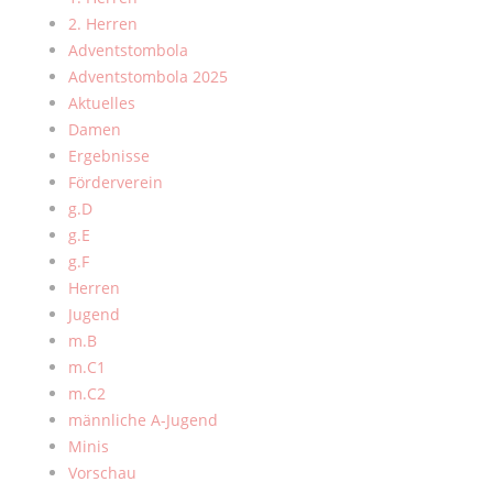
2. Herren
Adventstombola
Adventstombola 2025
Aktuelles
Damen
Ergebnisse
Förderverein
g.D
g.E
g.F
Herren
Jugend
m.B
m.C1
m.C2
männliche A-Jugend
Minis
Vorschau