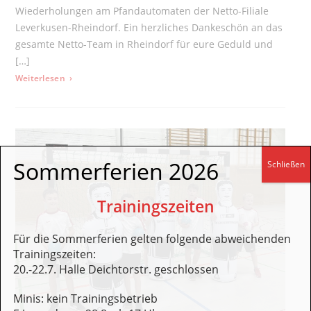
Wiederholungen am Pfandautomaten der Netto-Filiale
Leverkusen-Rheindorf. Ein herzliches Dankeschön an das
gesamte Netto-Team in Rheindorf für eure Geduld und
[…]
: Heutiger Verdopplungstag bei der Netto-Spendenaktion
Weiterlesen
Sommerferien 2026
Schließen
Trainingszeiten
Für die Sommerferien gelten folgende abweichenden
Trainingszeiten:
20.-22.7. Halle Deichtorstr. geschlossen
Minis: kein Trainingsbetrieb