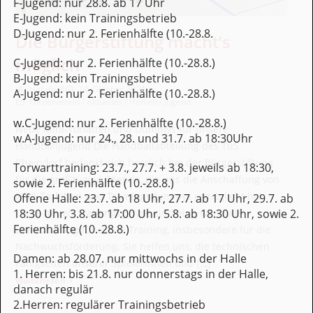
F-Jugend: nur 28.8. ab 17 Uhr
E-Jugend: kein Trainingsbetrieb
D-Jugend: nur 2. Ferienhälfte (10.-28.8.
Die Bürgerstiftung macht’s
möglich
C-Jugend: nur 2. Ferienhälfte (10.-28.8.)
B-Jugend: kein Trainingsbetrieb
Beitrags-Autor:
Beitrag veröffentlicht:
Handball
24. Oktober 2024
A-Jugend: nur 2. Ferienhälfte (10.-28.8.)
Beitrags-Kategorie:
Förderverein
/
Aktuelles
/
Herren
/
Jugend
w.C-Jugend: nur 2. Ferienhälfte (10.-28.8.)
Neue Mini-Torlatten und Dummys für unsere
w.A-Jugend: nur 24., 28. und 31.7. ab 18:30Uhr
Handballjugend Die Handballabteilung des TuS
Rheindorf bedankt sich herzlich bei der Bürgerstiftung
Torwarttraining: 23.7., 27.7. + 3.8. jeweils ab 18:30,
für die großzügige Spende, die uns die Anschaffung von
sowie 2. Ferienhälfte (10.-28.8.)
Mini-Torlatten und Trainingsdummys ermöglicht hat.
Offene Halle: 23.7. ab 18 Uhr, 27.7. ab 17 Uhr, 29.7. ab
18:30 Uhr, 3.8. ab 17:00 Uhr, 5.8. ab 18:30 Uhr, sowie 2.
Diese neuen Trainingsgeräte sind eine wertvolle
Ferienhälfte (10.-28.8.)
Bereicherung für unser Training, insbesondere für die
Nachwuchsförderung. Sie helfen uns, die technischen
Damen: ab 28.07. nur mittwochs in der Halle
Fähigkeiten unserer Spielerinnen und […]
1. Herren: bis 21.8. nur donnerstags in der Halle,
: Die Bürgerstiftung macht’s möglich
Weiterlesen
danach regulär
2.Herren: regulärer Trainingsbetrieb