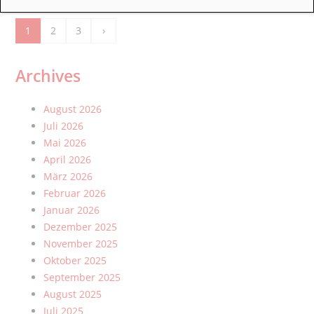
Seitennummerierung der Beiträge
1
2
3
›
Zur nächsten Seite
Archives
August 2026
Juli 2026
Mai 2026
April 2026
März 2026
Februar 2026
Januar 2026
Dezember 2025
November 2025
Oktober 2025
September 2025
August 2025
Juli 2025