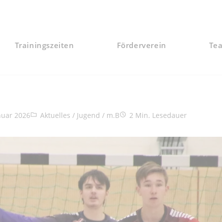
Trainingszeiten
Förderverein
Te
röffentlicht:
Beitrags-Kategorie:
Lesedauer:
nuar 2026
Aktuelles
/
Jugend
/
m.B
2 Min. Lesedauer