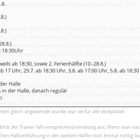
.8.
weiten Treffer. Zur Pause stand ein klarer und verdienter 17:8-
g.
8.)
Pause kippte das Bild jedoch vollständig. Direkt zu Beginn legte
8.)
ühen Lauf hin, während Rheindorf defensiv wie offensiv komplett
28.8.)
erlor. Die Abwehr bekam keinen Zugriff mehr, ließ Lücken, verlor
ab 18:30Uhr
fe und erlaubte dem Gegner einfache Torabschlüsse. Auch der A
tisch, unkonzentriert und fehleranfällig. So schrumpfte der klar
eweils ab 18:30, sowie 2. Ferienhälfte (10.-28.8.)
ab 17 Uhr, 29.7. ab 18:30 Uhr, 3.8. ab 17:00 Uhr, 5.8. ab 18:30 
 Tor für Tor, und die zweite Halbzeit ging deutlich verloren.
der Halle
 war zudem, dass das Spiel auf beiden Seiten komplett ohne Straf
s in der Halle, danach regulär
etwas, das es für beide Mannschaften seit langer Zeit nicht meh
b
at. Die Linie des Schiedsrichters war extrem großzügig, aber da s
iten gleich angewendet wurde, war sie für alle akzeptabel.
lick der Trainer fällt entsprechend eindeutig aus: Wenn man nac
chen Halbzeitführung in der zweiten Hälfte noch einmal richtig la