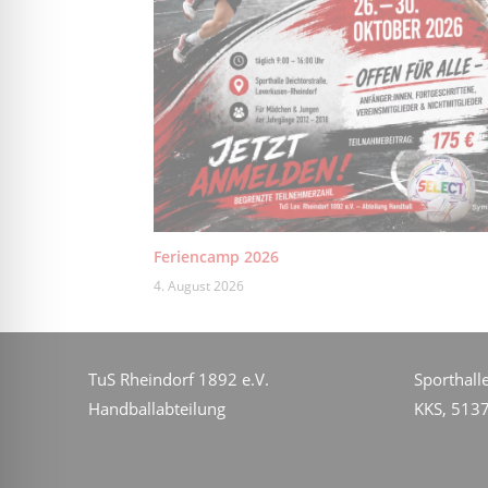
Feriencamp 2026
4. August 2026
TuS Rheindorf 1892 e.V.
Sporthall
Handballabteilung
KKS, 513