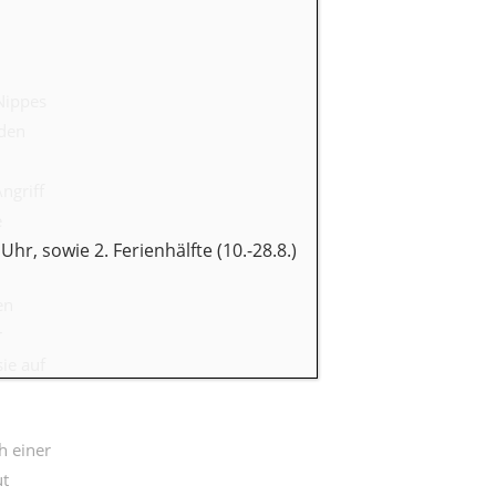
 Nippes
 den
ngriff
e
Uhr, sowie 2. Ferienhälfte (10.-28.8.)
en
r
ie auf
h einer
ut