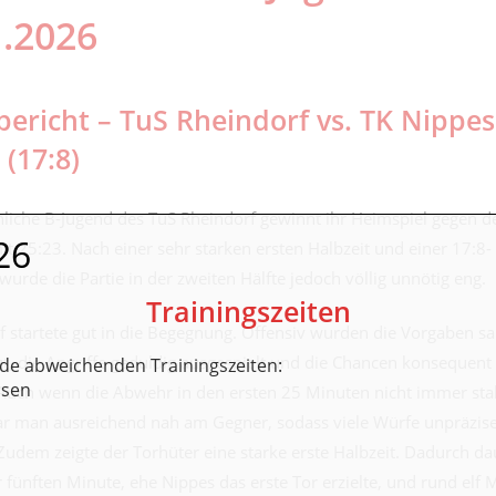
1.2026
bericht – TuS Rheindorf vs. TK Nippes
 (17:8)
liche B-Jugend des TuS Rheindorf gewinnt ihr Heimspiel gegen d
26
t 25:23. Nach einer sehr starken ersten Halbzeit und einer 17:8-
urde die Partie in der zweiten Hälfte jedoch völlig unnötig eng.
Trainingszeiten
f startete gut in die Begegnung. Offensiv wurden die Vorgaben s
t, die Angriffe geduldig ausgespielt und die Chancen konsequent
nde abweichenden Trainingszeiten:
ssen
 Auch wenn die Abwehr in den ersten 25 Minuten nicht immer sta
ar man ausreichend nah am Gegner, sodass viele Würfe unpräzis
Zudem zeigte der Torhüter eine starke erste Halbzeit. Dadurch da
r fünften Minute, ehe Nippes das erste Tor erzielte, und rund elf 