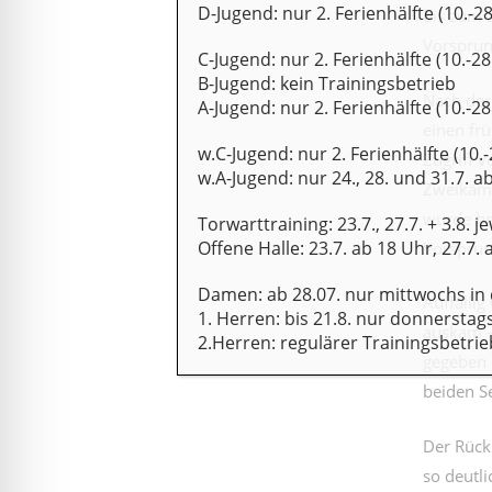
D-Jugend: nur 2. Ferienhälfte (10.-28
bis zum z
Vorsprun
C-Jugend: nur 2. Ferienhälfte (10.-28.
B-Jugend: kein Trainingsbetrieb
Nach der 
A-Jugend: nur 2. Ferienhälfte (10.-28.
einen fr
w.C-Jugend: nur 2. Ferienhälfte (10.-
Zugriff v
w.A-Jugend: nur 24., 28. und 31.7. 
Zweikämp
wurde hek
Torwarttraining: 23.7., 27.7. + 3.8. j
Offene Halle: 23.7. ab 18 Uhr, 27.7. 
Vorsprung
Damen: ab 28.07. nur mittwochs in 
Auffällig
1. Herren: bis 21.8. nur donnerstag
auskam – 
2.Herren: regulärer Trainingsbetrie
gegeben h
beiden Se
Der Rückb
so deutli