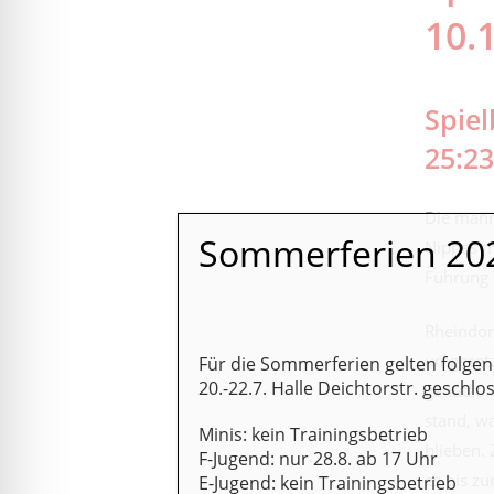
10.
Spiel
25:23
Die männ
Sommerferien 20
Nippes mi
Führung w
Rheindor
umgesetz
Für die Sommerferien gelten folge
20.-22.7. Halle Deichtorstr. geschlo
genutzt.
stand, w
Minis: kein Trainingsbetrieb
blieben. 
F-Jugend: nur 28.8. ab 17 Uhr
es bis zu
E-Jugend: kein Trainingsbetrieb