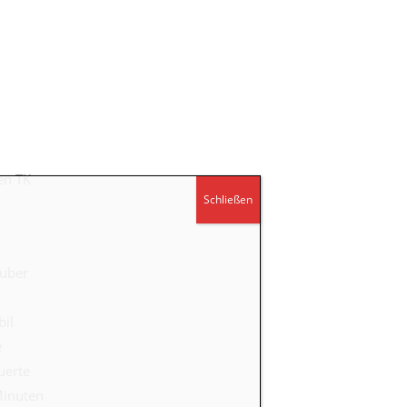
en TK
Schließen
auber
bil
e
uerte
Minuten