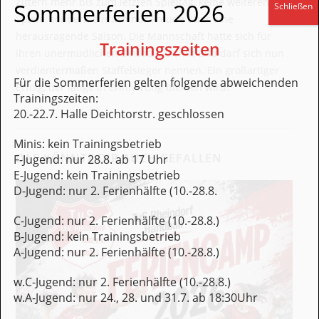
Zittern mehr bis zum letzten Spieltag, keine weiteren
Sommerferien 2026
Schließen
Spiele, sondern einfach nur Freude über eine
herausragende Saison. Die Mannschaft hatte sich für
Trainingszeiten
ihren unermüdlichen Einsatz belohnt und darf sich nun
verdientermaßen Staffelsieger nennen. Ein großartiger
Für die Sommerferien gelten folgende abweichenden
Erfolg, der lange in Erinnerung bleiben wird!
Trainingszeiten:
20.-22.7. Halle Deichtorstr. geschlossen
Minis: kein Trainingsbetrieb
DAS KÖNNTE DIR AUCH GEFALLEN
F-Jugend: nur 28.8. ab 17 Uhr
E-Jugend: kein Trainingsbetrieb
D-Jugend: nur 2. Ferienhälfte (10.-28.8.
C-Jugend: nur 2. Ferienhälfte (10.-28.8.)
B-Jugend: kein Trainingsbetrieb
A-Jugend: nur 2. Ferienhälfte (10.-28.8.)
w.C-Jugend: nur 2. Ferienhälfte (10.-28.8.)
w.A-Jugend: nur 24., 28. und 31.7. ab 18:30Uhr