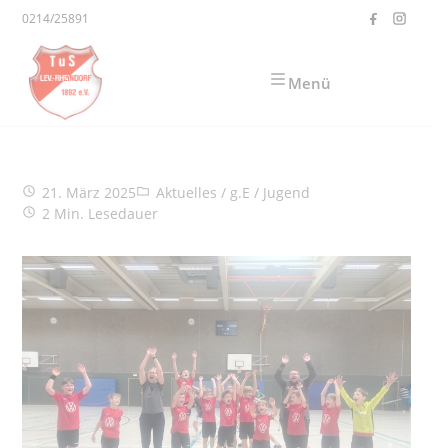
Zum Inhalt springen
0214/25891
Menü
Beitrag veröffentlicht:
Beitrags-Kategorie:
21. März 2025
Aktuelles
/
g.E
/
Jugend
Lesedauer:
2 Min. Lesedauer