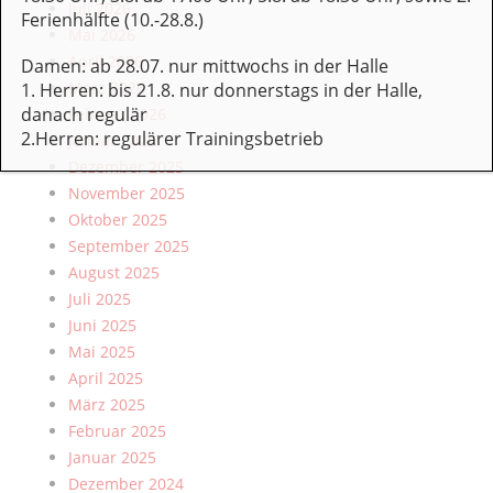
Juli 2026
Ferienhälfte (10.-28.8.)
Mai 2026
April 2026
Damen: ab 28.07. nur mittwochs in der Halle
März 2026
1. Herren: bis 21.8. nur donnerstags in der Halle,
danach regulär
Februar 2026
2.Herren: regulärer Trainingsbetrieb
Januar 2026
Dezember 2025
November 2025
Oktober 2025
September 2025
August 2025
Juli 2025
Juni 2025
Mai 2025
April 2025
März 2025
Februar 2025
Januar 2025
Dezember 2024