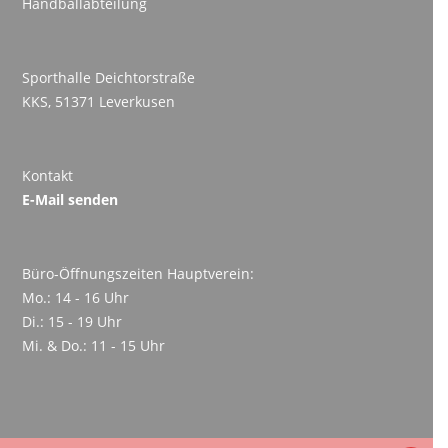
Handballabteilung
Sporthalle Deichtorstraße
KKS, 51371 Leverkusen
Kontakt
E-Mail senden
Büro-Öffnungszeiten Hauptverein:
Mo.: 14 - 16 Uhr
Di.: 15 - 19 Uhr
Mi. & Do.: 11 - 15 Uhr