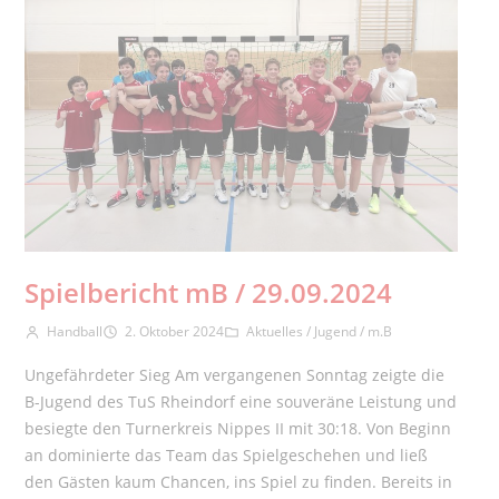
Spielbericht mB / 29.09.2024
Beitrags-Autor:
Beitrag veröffentlicht:
Beitrags-Kategorie:
Handball
2. Oktober 2024
Aktuelles
/
Jugend
/
m.B
Ungefährdeter Sieg Am vergangenen Sonntag zeigte die
B-Jugend des TuS Rheindorf eine souveräne Leistung und
besiegte den Turnerkreis Nippes II mit 30:18. Von Beginn
an dominierte das Team das Spielgeschehen und ließ
den Gästen kaum Chancen, ins Spiel zu finden. Bereits in