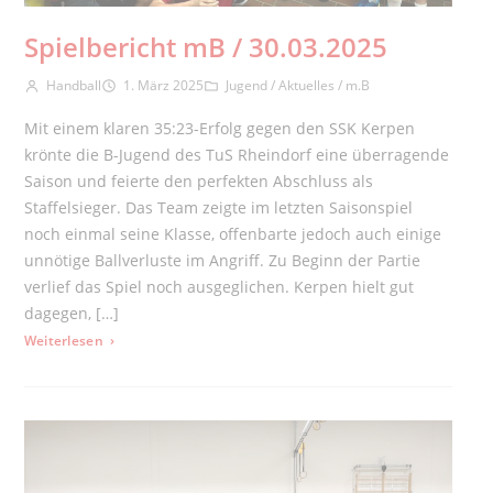
Spielbericht mB / 30.03.2025
Beitrags-Autor:
Beitrag veröffentlicht:
Beitrags-Kategorie:
Handball
1. März 2025
Jugend
/
Aktuelles
/
m.B
Mit einem klaren 35:23-Erfolg gegen den SSK Kerpen
krönte die B-Jugend des TuS Rheindorf eine überragende
Saison und feierte den perfekten Abschluss als
Staffelsieger. Das Team zeigte im letzten Saisonspiel
noch einmal seine Klasse, offenbarte jedoch auch einige
unnötige Ballverluste im Angriff. Zu Beginn der Partie
verlief das Spiel noch ausgeglichen. Kerpen hielt gut
dagegen, […]
: Spielbericht mB / 30.03.2025
Weiterlesen